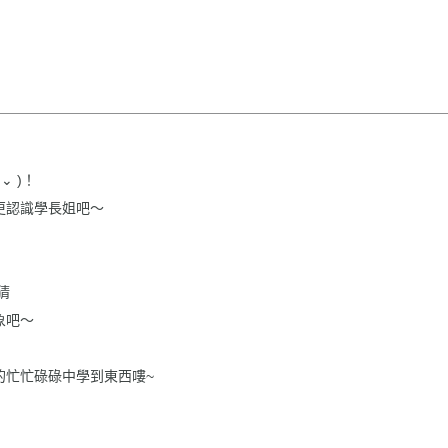
⌄ )！
更認識學長姐吧～
猜
象吧～
的忙忙碌碌中學到東西嘍~