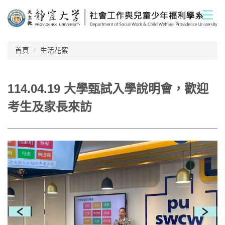
跳
到
主
要
內
首頁
生活花絮
容
區
114.04.19 大學甄試入學說明會，歡迎
考生及家長來訪