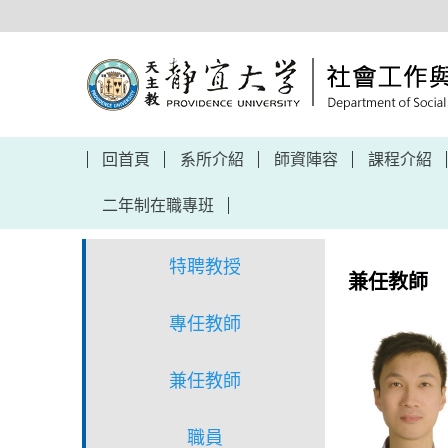
跳
到
主
要
內
容
區
回首頁
系所介紹
師資陣容
課程介紹
二年制在職專班
特聘教授
兼任教師
專任教師
兼任教師
職員