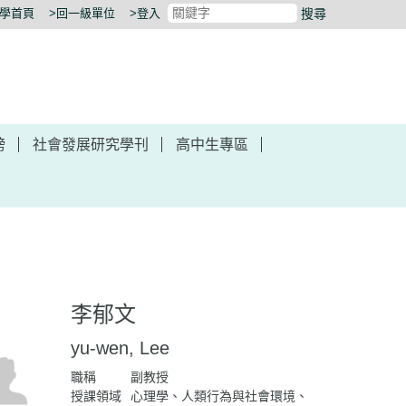
大學首頁
>回一級單位
>登入
搜尋
榜
社會發展研究學刊
高中生專區
李郁文
yu-wen, Lee
職稱
副教授
授課領域
心理學、人類行為與社會環境、