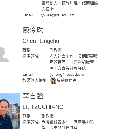
團體動力、輔導原理、諮商理論
與技術
Email
ywlee@pu.edu.tw
陳伶珠
Chen, Lingchu
職稱
副教授
授課領域
老人社會工作、長期照顧與
照顧管理、非營利組織管
理、方案設計與評估
Email
ljcheng@pu.edu.tw
教師個人網址
請點選這裡
李自強
LI, TZUCHIANG
職稱
副教授
授課領域
危機邊緣青少年、家庭暴力防
治、方案設計與評估