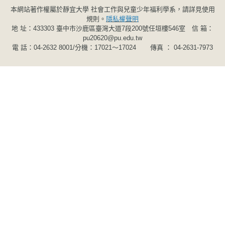
本網站著作權屬於靜宜大學 社會工作與兒童少年福利學系，請詳見使用
規則。
隱私權聲明
地 址：433303 臺中市沙鹿區臺灣大道7段200號任垣樓546室 信 箱：
pu20620@pu.edu.tw
電 話：04-2632 8001/分機：17021～17024 傳真 ： 04-2631-7973