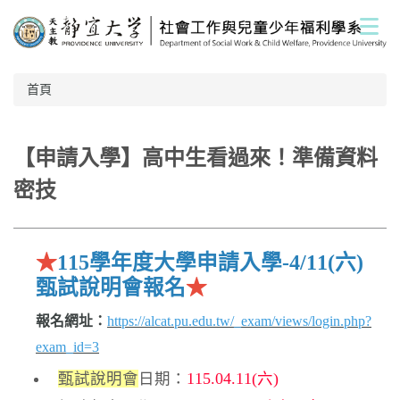
跳
到
主
要
內
首頁
容
區
【申請入學】高中生看過來！準備資料
密技
★
115學年度大學申請入學-4/11(六)
甄試說明會報名
★
報名網址：
https://alcat.pu.edu.tw/_exam/views/login.php?
exam_id=3
甄試說明會
日期：
115.04.11(六)