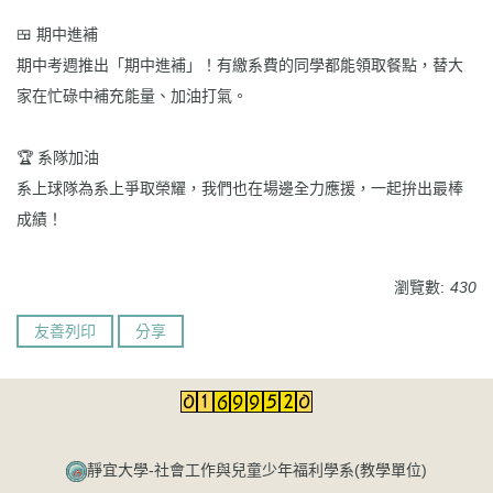
🍱 期中進補
期中考週推出「期中進補」！有繳系費的同學都能領取餐點，替大
家在忙碌中補充能量、加油打氣。
🏆 系隊加油
系上球隊為系上爭取榮耀，我們也在場邊全力應援，一起拚出最棒
成績！
瀏覽數:
430
友善列印
分享
靜宜大學-社會工作與兒童少年福利學系(教學單位)​​​​​