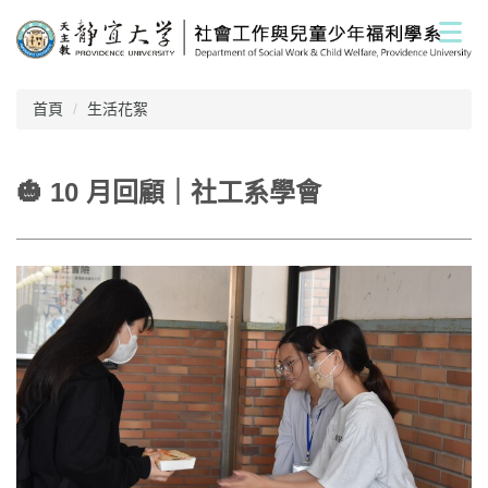
跳
到
主
要
內
首頁
生活花絮
容
區
🎃 10 月回顧｜社工系學會