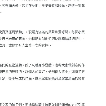
，笑聲滿天飛，甚至在草地上享受美食和陽光，創造一場充
～
愛寶寶抓周活動」，現場有滿滿的笑聲和驚呼聲，每個小寶
於自己未來的志向，過程能看到他們的反應和情緒的變化，
教具，讓他們有人生第一次的選擇～
孫們的互動活動，除了玩暖身小遊戲，也帶大家做創意的作
鹽巴搗的碎碎的，以個人的喜好，分別倒入瓶中，讓瓶子更
十足，徒手完成的作品，讓大家很療癒甚至露出滿滿的笑容
童之家的孩子們，透過扮演觀主協助並以陪伴者的方式引導