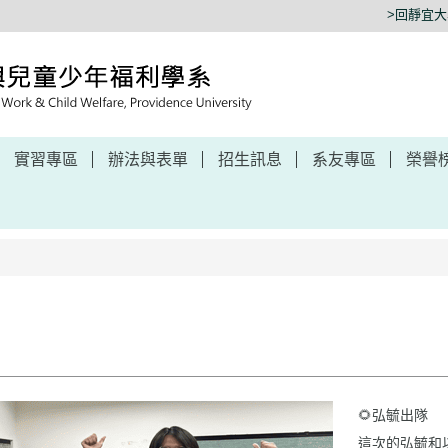
>回靜宜
實習專區
辦法與表單
招生訊息
系友專區
榮譽
🌻弘毓出隊
這次的弘毓和