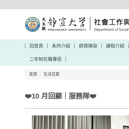
跳
到
主
要
內
容
區
回首頁
系所介紹
師資陣容
課程介紹
二年制在職專班
首頁
生活花絮
❤️10 月回顧｜服務隊❤️