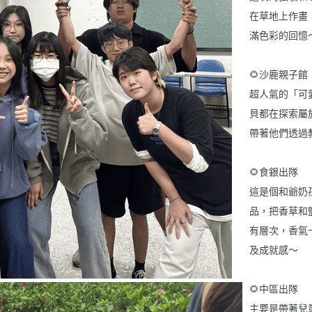
在草地上作畫
滿色彩的回憶
🌻沙鹿親子館
超人氣的「可
貝都在探索屬
帶著他們透過
🌻食銀出隊
這是個和爺奶
品，把香草和
有層次，香氣
及成就感～
🌻中區出隊
主要是帶著兒