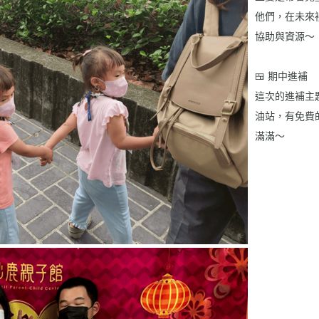
他們，在未來
協助與資源～
🍱 期中進補
這次的進補主
油站，有免費
滿滿～