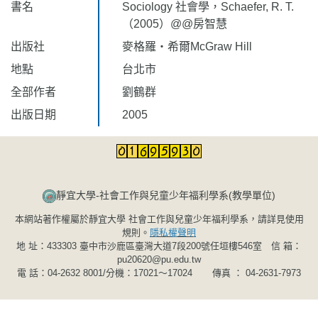
書名
Sociology 社會學，Schaefer, R. T.
（2005）@@房智慧
出版社
麥格羅‧希爾McGraw Hill
地點
台北市
全部作者
劉鶴群
出版日期
2005
靜宜大學-社會工作與兒童少年福利學系(教學單位)​​​​​
本網站著作權屬於靜宜大學 社會工作與兒童少年福利學系，請詳見使用
規則。
隱私權聲明
地 址：433303 臺中市沙鹿區臺灣大道7段200號任垣樓546室 信 箱：
pu20620@pu.edu.tw
電 話：04-2632 8001/分機：17021～17024 傳真 ： 04-2631-7973