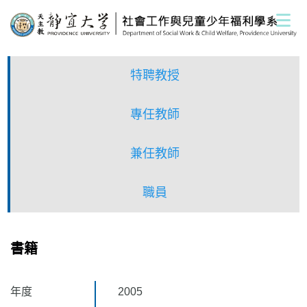
跳
到
主
要
內
特聘教授
容
區
專任教師
兼任教師
職員
書籍
年度
2005